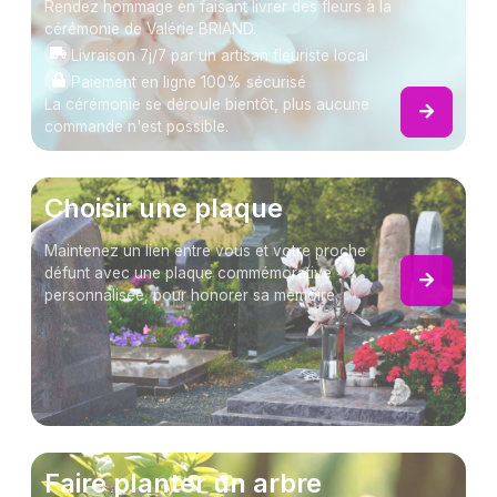
Rendez hommage en faisant livrer des fleurs à la
cérémonie de Valérie BRIAND.
Livraison 7j/7 par un artisan fleuriste local
Paiement en ligne 100% sécurisé
La cérémonie se déroule bientôt, plus aucune
commande n'est possible.
Choisir une plaque
Maintenez un lien entre vous et votre proche
défunt avec une plaque commémorative
personnalisée, pour honorer sa mémoire.
Faire planter un arbre