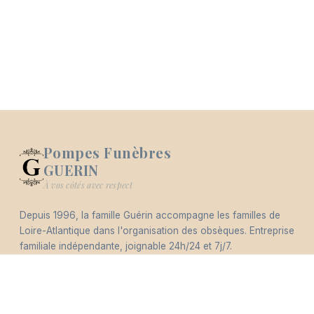
Pompes Funèbres
GUERIN
Logo Pompes Funèbres GUERIN
À vos côtés avec respect
Depuis 1996, la famille Guérin accompagne les familles de
-
Loire-Atlantique dans l'organisation des obsèques. Entreprise
Hommages
Mémorial
Informations
Partager
familiale indépendante, joignable 24h/24 et 7j/7.
Éco-responsable