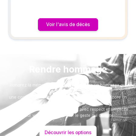
ses neveux et nièces,
vous font part du décès de
Voir l'avis de décès
Madame Valérie BRIAND
née ROUX
survenu à l'âge de 62 ans.
Rendre hommage
Un dernier hommage lui sera rendu
Honorez la mémoire de votre proche avec un hommage qui
vous ressemble :
vendredi 6 mars 2026, à 09 h 30, au
une composition florale, une plaque, un arbre, ou encore un
crématorium de Saint-Jean-de-Boiseau
message accompagné d'une photo.
Toutes nos options sont présentées avec respect et simplicité
pour vous aider à marquer le geste qui compte.
Découvrir les options