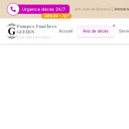
Urgence décès 24/7
Marcel MARTIN
· 2 août 2026
· Saint Jean de Boiseau
Annick MÉNA
24h/24 - 7j/7
Pompes Funèbres
GUERIN
Accueil
Avis de décès
Serv
Logo Pompes Funèbres GUERIN
À vos côtés avec respect
Simulation & Contact
Simulez votre
contrat de