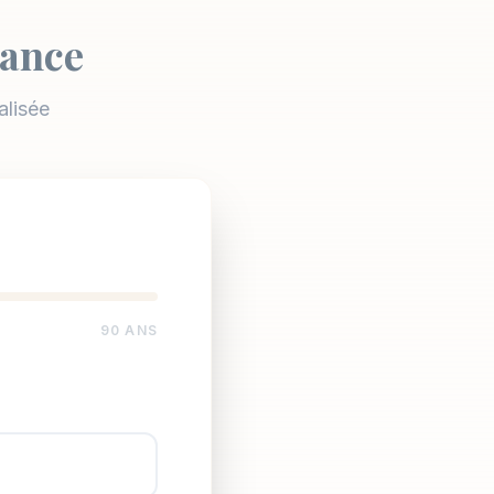
yance
alisée
90 ANS