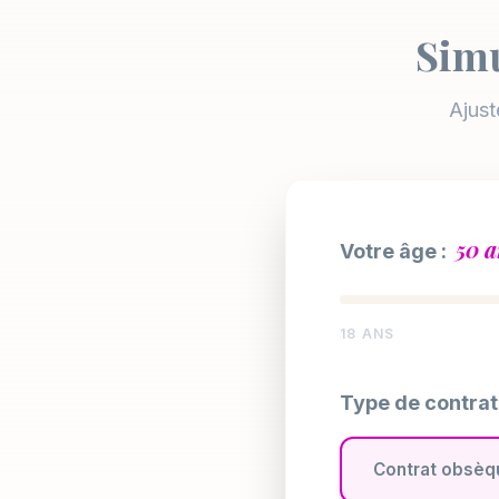
Simu
Ajust
50 a
Votre âge :
18 ANS
Type de contrat
Contrat obsèq