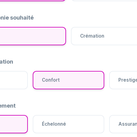
nie souhaité
Crémation
ation
Confort
Prestig
iement
Échelonné
Assura