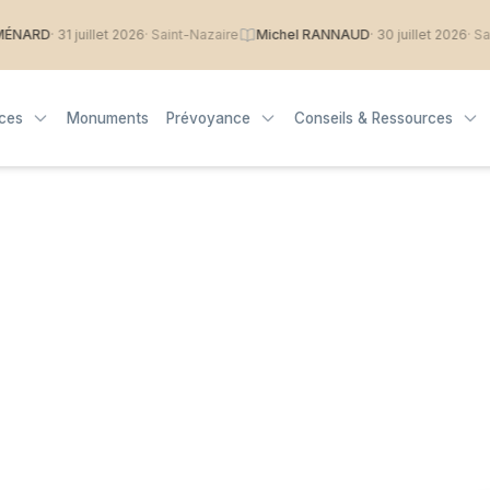
RD
· 31 juillet 2026
· Saint-Nazaire
Michel RANNAUD
· 30 juillet 2026
· Saint-
ices
Monuments
Prévoyance
Conseils & Ressources