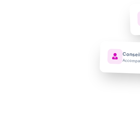
ues clics et prenez
tuit et sans
Conseil
Accompag
24h
Réponse rapide