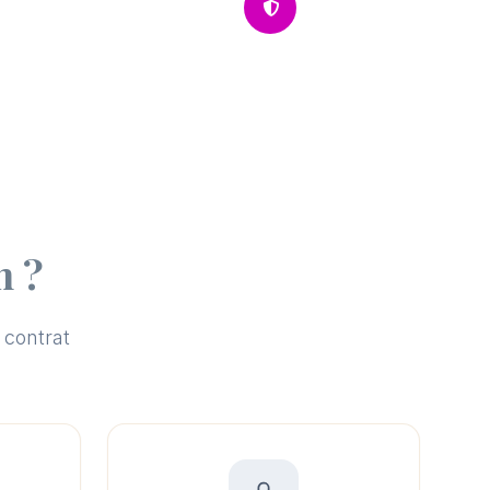
100% gratuit
n ?
 contrat