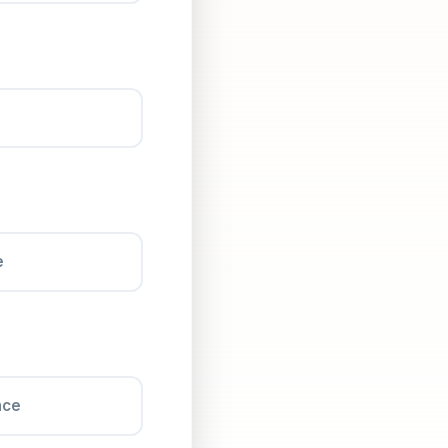
e
nce