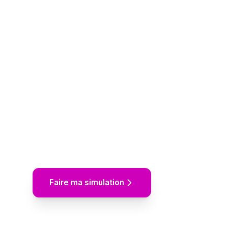
prévoyance
Estimez le coût de votre contrat en quelq
rendez-vous avec un conseiller dédié. Gra
engagement.
100%
5 min
Gratuit
Simulation
Faire ma simulation
Être rappelé