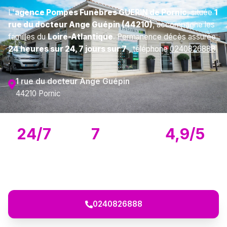
L'
agence Pompes Funèbres GUERIN de Pornic
, située
1
rue du docteur Ange Guépin (44210)
, accompagne les
familles du
Loire-Atlantique
. Permanence décès assurée
24 heures sur 24, 7 jours sur 7
, téléphone
0240826888
.
1 rue du docteur Ange Guépin
44210 Pornic
24/7
7
4,9/5
Disponible
Services
Avis Google
proposés
(115)
0240826888