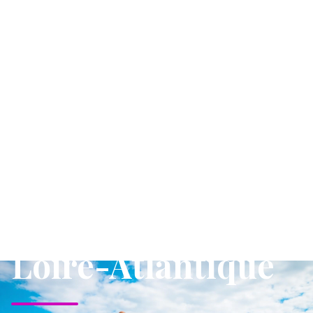
Agence
Pompes Funèbres
GUERIN à Pornic
(44210) et en
Loire-Atlantique