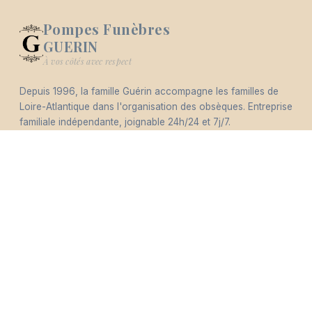
Pompes Funèbres
GUERIN
Logo Pompes Funèbres GUERIN
À vos côtés avec respect
Depuis 1996, la famille Guérin accompagne les familles de
-
Loire-Atlantique dans l'organisation des obsèques. Entreprise
Hommages
Mémorial
Informations
Partager
familiale indépendante, joignable 24h/24 et 7j/7.
Éco-responsable
Nous contacter
pfguerin@pfguerin44.fr