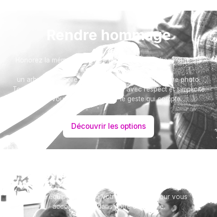
Rendre hommage
Honorez la mémoire de votre proche avec un hommage qui
vous ressemble :
un arbre ou encore un message accompagné d'une photo.
Toutes nos options sont présentées avec respect et simplicité
pour vous aider à marquer le geste qui compte.
Découvrir les options
Besoin d’aide ?
Notre équipe se tient à votre disposition pour vous
accompagner dans votre démarche.