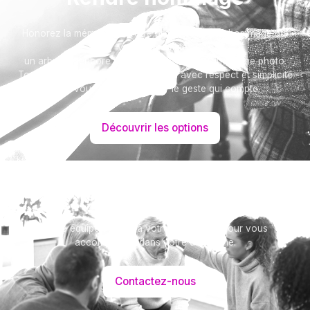
Honorez la mémoire de votre proche avec un hommage qui
vous ressemble :
un arbre ou encore un message accompagné d'une photo.
Toutes nos options sont présentées avec respect et simplicité
pour vous aider à marquer le geste qui compte.
Découvrir les options
Besoin d’aide ?
Notre équipe se tient à votre disposition pour vous
accompagner dans votre démarche.
Contactez-nous