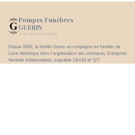
Pompes Funèbres
GUERIN
Logo Pompes Funèbres GUERIN
À vos côtés avec respect
Depuis 1996, la famille Guérin accompagne les familles de
-
Loire-Atlantique dans l'organisation des obsèques. Entreprise
Mémorial
Informations
Partager
familiale indépendante, joignable 24h/24 et 7j/7.
Éco-responsable
Nous contacter
pfguerin@pfguerin44.fr