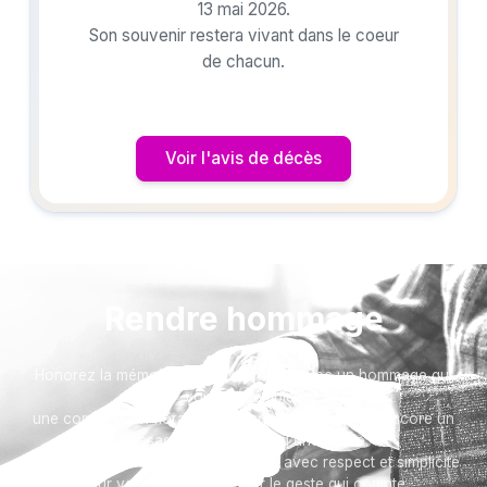
13 mai 2026.
Son souvenir restera vivant dans le coeur
de chacun.
Voir l'avis de décès
Rendre hommage
Honorez la mémoire de votre proche avec un hommage qui
vous ressemble :
une composition florale, une plaque, un arbre, ou encore un
message accompagné d'une photo.
Toutes nos options sont présentées avec respect et simplicité
pour vous aider à marquer le geste qui compte.