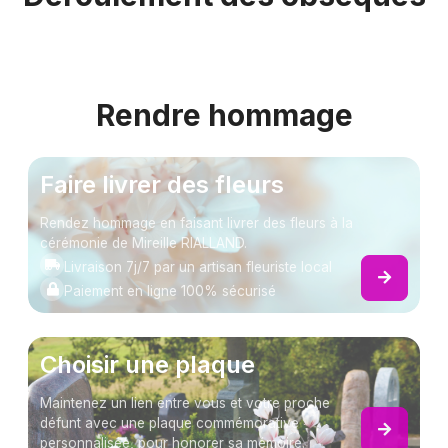
Rendre hommage
Faire livrer des fleurs
Rendez hommage en faisant livrer des fleurs à la
cérémonie de Mireille RIALLAND.
Livraison 7j/7 par un artisan fleuriste local
Paiement en ligne 100% sécurisé
Choisir une plaque
Maintenez un lien entre vous et votre proche
défunt avec une plaque commémorative
personnalisée, pour honorer sa mémoire.