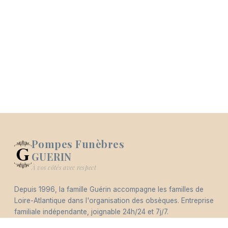
Pompes Funèbres
GUERIN
Logo Pompes Funèbres GUERIN
À vos côtés avec respect
Depuis 1996, la famille Guérin accompagne les familles de
-
Loire-Atlantique dans l'organisation des obsèques. Entreprise
Hommages
Mémorial
Informations
Partager
familiale indépendante, joignable 24h/24 et 7j/7.