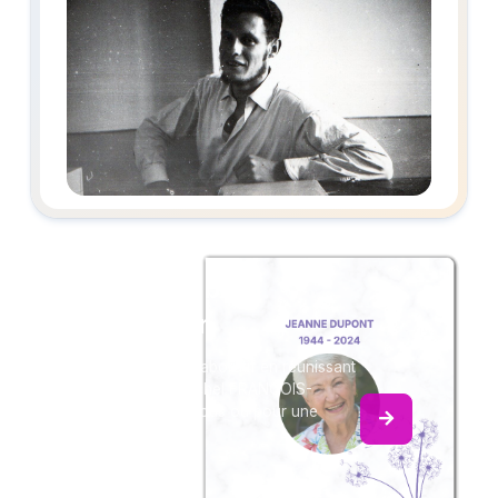
Créez un album
du souvenir
Créez un album collaboratif en réunissant
les hommages à Michel FRANCOIS-
LEBASTARD, pour vous ou pour une
délicate attention.