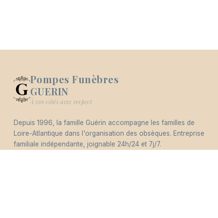
Pompes Funèbres
GUERIN
Logo Pompes Funèbres GUERIN
À vos côtés avec respect
Depuis 1996, la famille Guérin accompagne les familles de
-
Loire-Atlantique dans l'organisation des obsèques. Entreprise
Hommages
Mémorial
Informations
Partager
familiale indépendante, joignable 24h/24 et 7j/7.
Éco-responsable