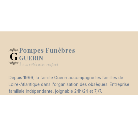
Pompes Funèbres
GUERIN
Logo Pompes Funèbres GUERIN
À vos côtés avec respect
Depuis 1996, la famille Guérin accompagne les familles de
-
Loire-Atlantique dans l'organisation des obsèques. Entreprise
Hommages
Mémorial
Informations
Partager
familiale indépendante, joignable 24h/24 et 7j/7.
Éco-responsable