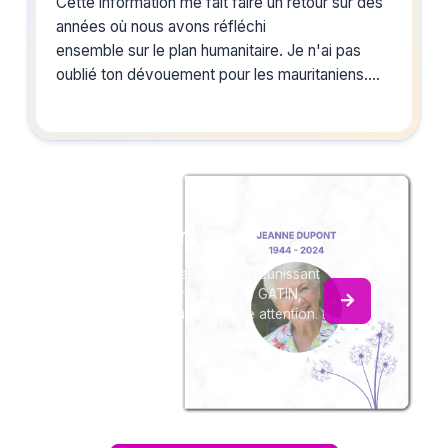
Cette information me fait faire un retour sur des
années où nous avons réfléchi
ensemble sur le plan humanitaire. Je n'ai pas
oublié ton dévouement pour les mauritaniens.
Que toute la Famille soit assurée de mes
sincères condoléances.
jeannine
Créez un album
du souvenir
Créez un album collaboratif en réunissant
les hommages à Marie-Thérèse GATIN,
pour vous ou pour une délicate attention.