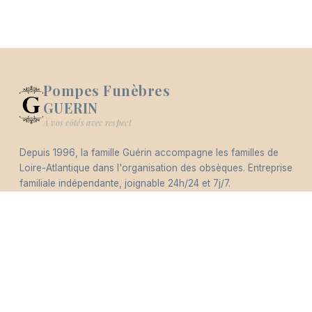
Pompes Funèbres
GUERIN
Logo Pompes Funèbres GUERIN
À vos côtés avec respect
Depuis 1996, la famille Guérin accompagne les familles de
-
Loire-Atlantique dans l'organisation des obsèques. Entreprise
Hommages
Mémorial
Informations
Partager
familiale indépendante, joignable 24h/24 et 7j/7.
Éco-responsable