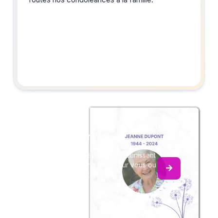
Créez un album
du souvenir
Créez un album collaboratif en réunissant
les hommages à Maria BER, pour vous ou
pour une délicate attention.