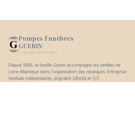
Pompes Funèbres
GUERIN
Logo Pompes Funèbres GUERIN
À vos côtés avec respect
Depuis 1996, la famille Guérin accompagne les familles de
-
Loire-Atlantique dans l'organisation des obsèques. Entreprise
Hommages
Mémorial
Informations
Partager
familiale indépendante, joignable 24h/24 et 7j/7.
Éco-responsable