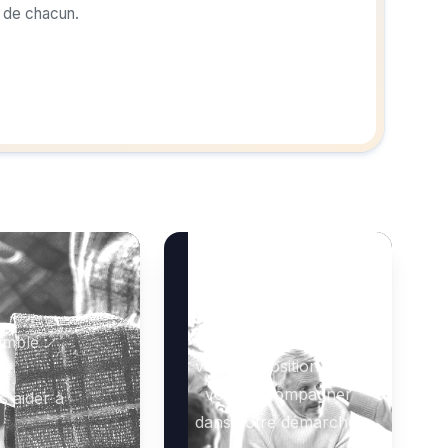
r de chacun.
Besoin d’aide ?
Notre équipe se tient à
mble :
votre disposition pour
vous accompagner
s aider à
dans votre démarche.