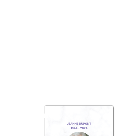
z un album
ouvenir