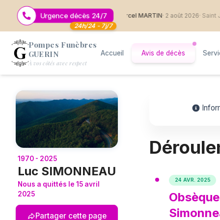
Urgence décès 24/7
 août 2026
· Saint Jean de Boiseau
Marcel MARTIN
· 2 août 2026
· Saint Jean
24h/24 - 7j/7
Pompes Funèbres
GUERIN
Accueil
Avis de décès
Serv
Logo Pompes Funèbres GUERIN
À vos côtés avec respect
Infor
Déroule
1970 - 2025
Luc SIMONNEAU
24 AVR. 2025
Nous a quittés le 15 avril
Obsèque
2025
Simonne
Partager cette page