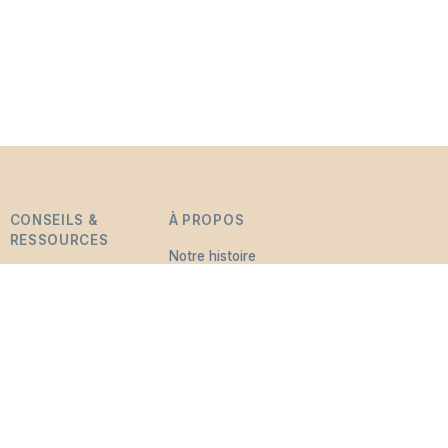
CONSEILS &
À PROPOS
RESSOURCES
Notre histoire
Comprendre le
Monuments
deuil
funéraires
Trouver du soutien
Ressources utiles
Actualités & Blog