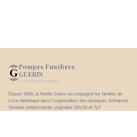
Pompes Funèbres
GUERIN
Logo Pompes Funèbres GUERIN
À vos côtés avec respect
Depuis 1996, la famille Guérin accompagne les familles de
-
Loire-Atlantique dans l'organisation des obsèques. Entreprise
Hommages
Mémorial
Informations
Partager
familiale indépendante, joignable 24h/24 et 7j/7.
4,8/5 (418 avis)