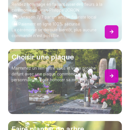
Rendez hommage en faisant livrer des fleurs à la
cérémonie de Jean-Philippe JORON.
Livraison 7j/7 par un artisan fleuriste local
Paiement en ligne 100% sécurisé
La cérémonie se déroule bientôt, plus aucune
commande n'est possible.
Choisir une plaque
Maintenez un lien entre vous et votre proche
défunt avec une plaque commémorative
personnalisée, pour honorer sa mémoire.
Faire planter un arbre