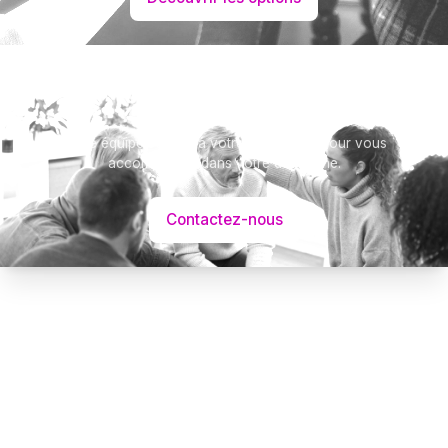
Cet avis tient lieu de faire-part et de
remerciements.
Besoin d’aide ?
Notre équipe se tient à votre disposition pour vous
accompagner dans votre démarche.
Contactez-nous