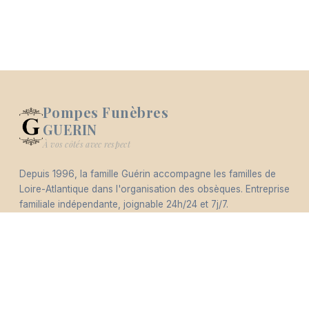
Pompes Funèbres
GUERIN
Logo Pompes Funèbres GUERIN
À vos côtés avec respect
Depuis 1996, la famille Guérin accompagne les familles de
-
Loire-Atlantique dans l'organisation des obsèques. Entreprise
Hommages
Mémorial
Informations
Partager
familiale indépendante, joignable 24h/24 et 7j/7.
Éco-responsable