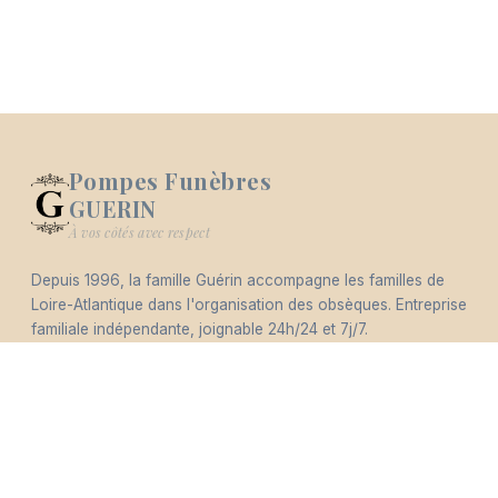
Pompes Funèbres
GUERIN
Logo Pompes Funèbres GUERIN
À vos côtés avec respect
Depuis 1996, la famille Guérin accompagne les familles de
-
Loire-Atlantique dans l'organisation des obsèques. Entreprise
Hommages
Mémorial
Informations
Partager
familiale indépendante, joignable 24h/24 et 7j/7.
4,8/5 (418 avis)