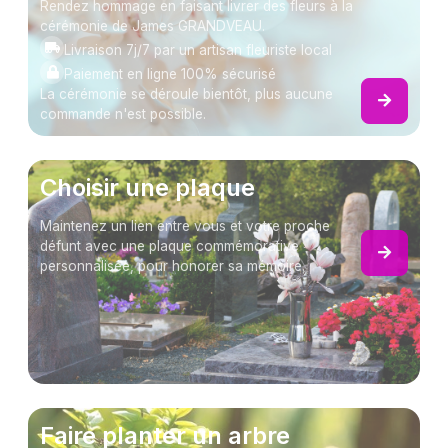
Rendez hommage en faisant livrer des fleurs à la
cérémonie de James GRANDVEAU.
Livraison 7j/7 par un artisan fleuriste local
Paiement en ligne 100% sécurisé
La cérémonie se déroule bientôt, plus aucune
commande n'est possible.
Choisir une plaque
Maintenez un lien entre vous et votre proche
défunt avec une plaque commémorative
personnalisée, pour honorer sa mémoire.
Faire planter un arbre