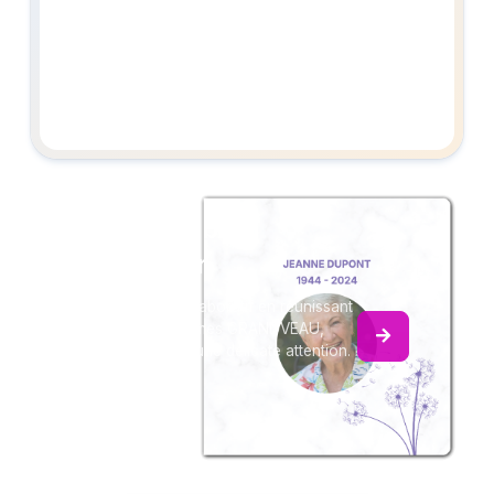
Créez un album
du souvenir
Créez un album collaboratif en réunissant
les hommages à James GRANDVEAU,
pour vous ou pour une délicate attention.