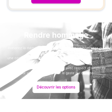
Rendre hommage
Honorez la mémoire de votre proche avec un hommage qui
vous ressemble :
une composition florale, une plaque, un arbre, ou encore un
message accompagné d'une photo.
Toutes nos options sont présentées avec respect et simplicité
pour vous aider à marquer le geste qui compte.
Découvrir les options
Besoin d’aide ?