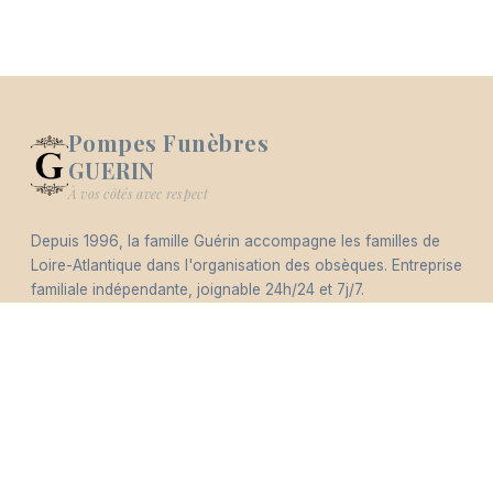
Pompes Funèbres
GUERIN
Logo Pompes Funèbres GUERIN
À vos côtés avec respect
Depuis 1996, la famille Guérin accompagne les familles de
-
Loire-Atlantique dans l'organisation des obsèques. Entreprise
Hommages
Mémorial
Informations
Partager
familiale indépendante, joignable 24h/24 et 7j/7.
Éco-responsable