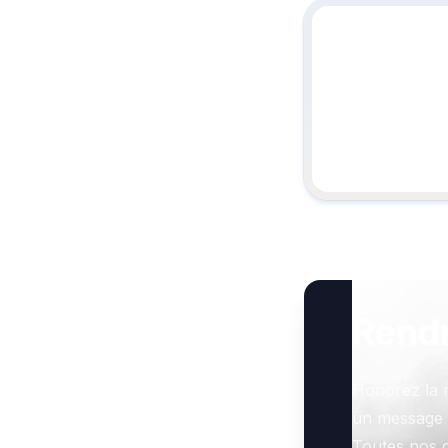
Rend
Honorez la 
un message 
Toutes nos o