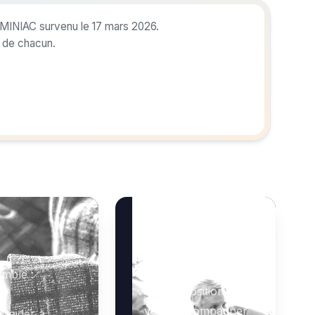
 MINIAC survenu le 17 mars 2026.
r de chacun.
Besoin d’aide ?
Notre équipe se tient à
mble :
votre disposition pour
vous accompagner
s aider à