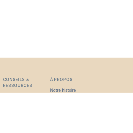
CONSEILS &
À PROPOS
RESSOURCES
Notre histoire
Comprendre le
Monuments
deuil
funéraires
Trouver du soutien
Ressources utiles
Actualités & Blog