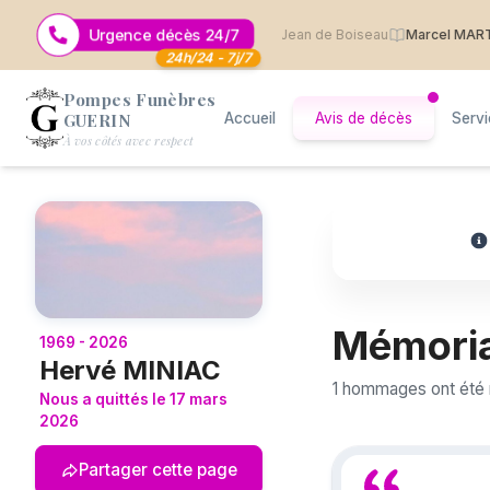
Urgence décès 24/7
christiane sauvage
· 7 août 2026
· Saint Jean de Boiseau
Marcel MARTIN
24h/24 - 7j/7
Pompes Funèbres
GUERIN
Accueil
Avis de décès
Serv
Logo Pompes Funèbres GUERIN
À vos côtés avec respect
Mémoria
1969 - 2026
Hervé MINIAC
1 hommages ont été 
Nous a quittés le 17 mars
2026
Partager cette page