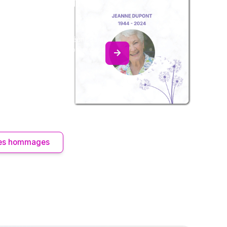
z un album
ouvenir
album collaboratif en réunissant
ages à Hervé MINIAC, pour vous
e délicate attention.
 les hommages