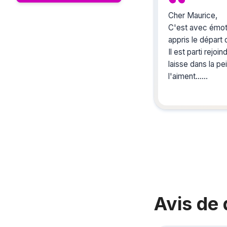
Cher Maurice,
C'est avec émot
appris le départ
Il est parti rejo
laisse dans la p
l'aiment...
A son épouse, à 
envoyons nos pe
Brigitte et Phili
Avis de