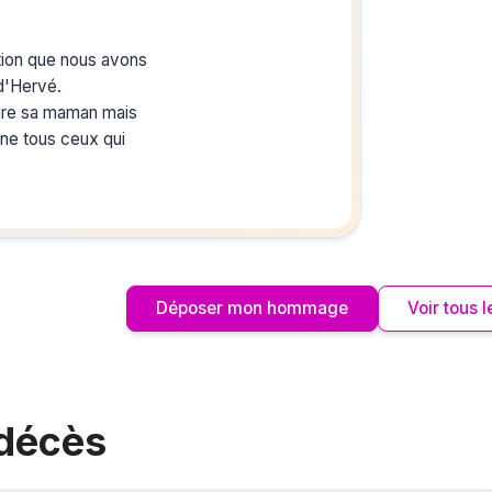
Crée
du s
ion que nous avons
 d'Hervé.
Créez un 
les homm
indre sa maman mais
ou pour un
eine tous ceux qui
Cécile et à toi, nous
nsées affectueuses.
ppe Le Bolay
Déposer mon hommage
Voir tous
 décès