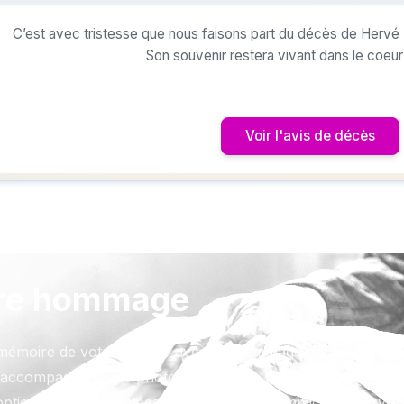
C’est avec tristesse que nous faisons part du décès de Hervé
Son souvenir restera vivant dans le coeu
Voir l'avis de décès
re hommage
mémoire de votre proche avec un hommage qui vous resse
accompagné d'une photo.
ptions sont présentées avec respect et simplicité pour vou