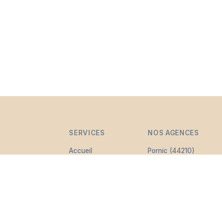
SERVICES
NOS AGENCES
Accueil
Pornic (44210)
Organisation
Couëron (44220)
obsèques
Rezé (44400)
 familles de
Cérémonies
Saint-Nazaire
ques.
personnalisées
(44600)
h/24 et 7j/7.
Démarches
administratives