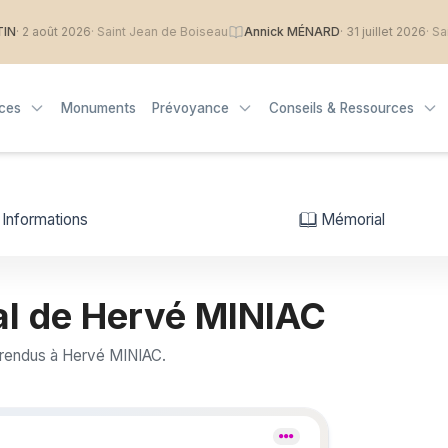
· 2 août 2026
· Saint Jean de Boiseau
Annick MÉNARD
· 31 juillet 2026
· Saint
ices
Monuments
Prévoyance
Conseils & Ressources
Informations
Mémorial
l de Hervé MINIAC
rendus à Hervé MINIAC.