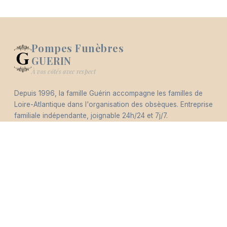
Pompes Funèbres
GUERIN
Logo Pompes Funèbres GUERIN
À vos côtés avec respect
Depuis 1996, la famille Guérin accompagne les familles de
-
Loire-Atlantique dans l'organisation des obsèques. Entreprise
Hommages
Mémorial
Informations
Partager
familiale indépendante, joignable 24h/24 et 7j/7.
Éco-responsable
Nous contacter