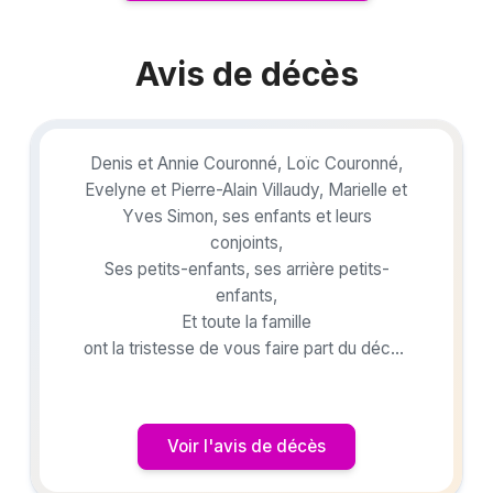
Avis de décès
Denis et Annie Couronné, Loïc Couronné,
Evelyne et Pierre-Alain Villaudy, Marielle et
Yves Simon, ses enfants et leurs
conjoints,
Ses petits-enfants, ses arrière petits-
enfants,
Et toute la famille
ont la tristesse de vous faire part du décès
de
Madame Gisèle COURONNÉ
née DOUSSET
Voir l'avis de décès
survenu le mercredi 12 novembre 2025, à
l'âge de 87 ans.