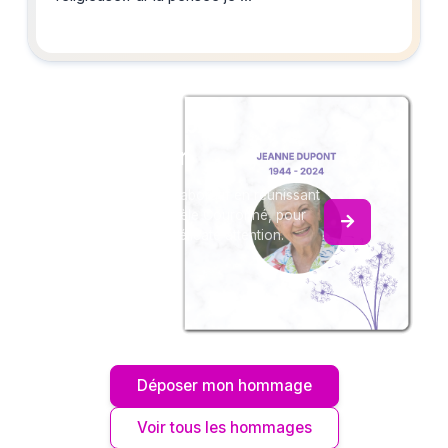
serais auprès de vous.Je
présente mes sincères
condoléances à la famille.
Créez un album
du souvenir
Créez un album collaboratif en réunissant
les hommages à Gisèle Couronné, pour
vous ou pour une délicate attention.
Déposer mon hommage
Voir tous les hommages