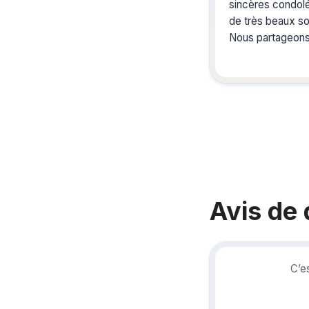
sincères condol
de très beaux so
Nous partageons 
Bernard LETORT.
Retz.
Avis de
C’e