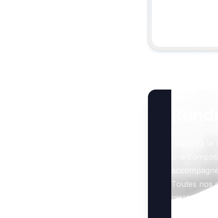
Rend
Honorez la 
une composi
accompagné 
Toutes nos o
marquer le g