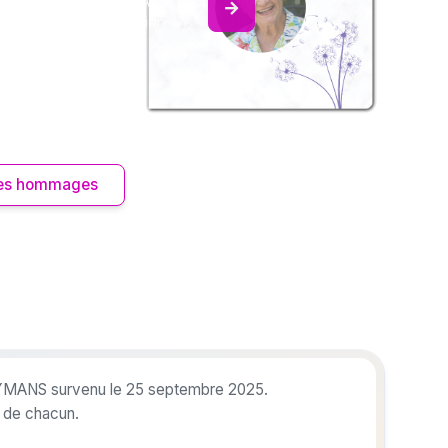
ages à Gilbert HOOYMANS, pour
our une délicate attention.
 les hommages
OOYMANS survenu le 25 septembre 2025.
r de chacun.