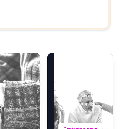
Besoin d’aide ?
mble :
Notre équipe se tient à
votre disposition pour
vous accompagner
s aider à
dans votre démarche.