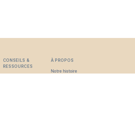
CONSEILS &
À PROPOS
RESSOURCES
Notre histoire
Comprendre le
Monuments
deuil
funéraires
Trouver du soutien
Ressources utiles
Actualités & Blog