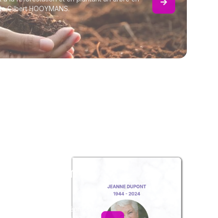
de Gilbert HOOYMANS.
z un album
ouvenir
album collaboratif en réunissant