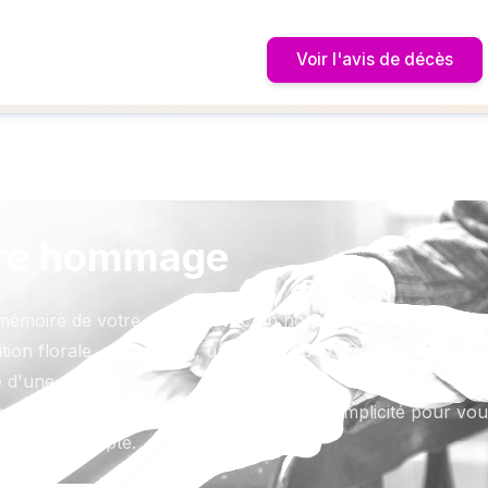
Voir l'avis de décès
re hommage
mémoire de votre proche avec un hommage qui vous resse
tion florale, une plaque, un arbre, ou encore un message
d'une photo.
ptions sont présentées avec respect et simplicité pour vou
este qui compte.