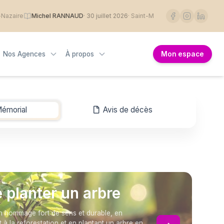
ire
Michel RANNAUD
· 30 juillet 2026
· Saint-Michel Chef Chef
Paulette 
Nos Agences
À propos
Mon espace
émorial
-
Avis de décès
e planter un arbre
 hommage fort de sens et durable, en
t à la reforestation et en plantant un arbre en