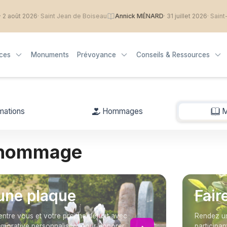
oût 2026
· Saint Jean de Boiseau
Annick MÉNARD
· 31 juillet 2026
· Saint-Naza
ices
Monuments
Prévoyance
Conseils & Ressources
mations
Hommages
M
 hommage
une plaque
Fair
entre vous et votre proche défunt avec
Rendez un
orative personnalisée, pour honorer
participan