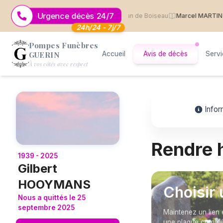
Urgence décès 24/7
ristiane sauvage
· 7 août 2026
· Saint Jean de Boiseau
Marcel MARTIN
· 2 a
24h/24 - 7j/7
Pompes Funèbres
GUERIN
Accueil
Avis de décès
Serv
Logo Pompes Funèbres GUERIN
À vos côtés avec respect
Infor
Rendre
1939 - 2025
Gilbert
HOOYMANS
Choisir 
Nous a quittés le 25
septembre 2025
Maintenez un lien 
une plaque commém