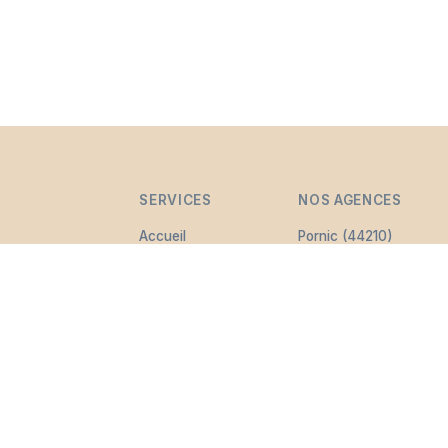
SERVICES
NOS AGENCES
Accueil
Pornic (44210)
Organisation
Couëron (44220)
obsèques
Rezé (44400)
 familles de
Cérémonies
Saint-Nazaire
ques.
personnalisées
(44600)
h/24 et 7j/7.
Démarches
administratives
Contrat de
prévoyance