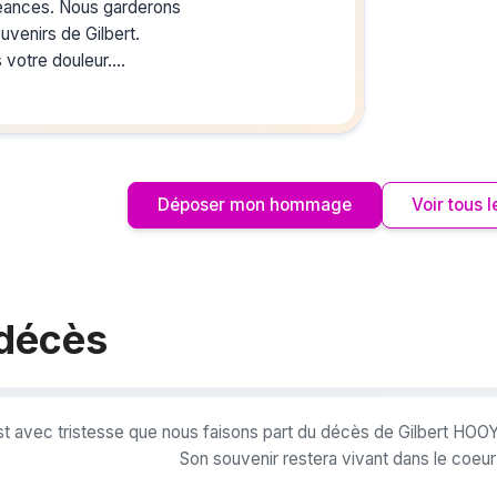
les homm
éances. Nous garderons
vous ou p
uvenirs de Gilbert.
votre douleur.
 Président de l'UNC de La Bernerie-en-
Déposer mon hommage
Voir tous
 décès
st avec tristesse que nous faisons part du décès de Gilbert H
Son souvenir restera vivant dans le coeu