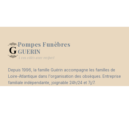
Pompes Funèbres
GUERIN
Logo Pompes Funèbres GUERIN
À vos côtés avec respect
Depuis 1996, la famille Guérin accompagne les familles de
-
Loire-Atlantique dans l'organisation des obsèques. Entreprise
Hommages
Mémorial
Informations
Partager
familiale indépendante, joignable 24h/24 et 7j/7.
Éco-responsable