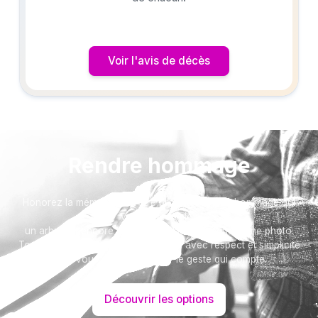
Voir l'avis de décès
Rendre hommage
Honorez la mémoire de votre proche avec un hommage qui
vous ressemble :
un arbre ou encore un message accompagné d'une photo.
Toutes nos options sont présentées avec respect et simplicité
pour vous aider à marquer le geste qui compte.
Découvrir les options