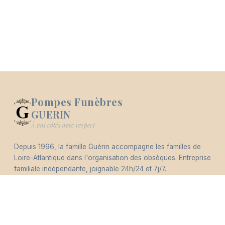
Pompes Funèbres
GUERIN
Logo Pompes Funèbres GUERIN
À vos côtés avec respect
Depuis 1996, la famille Guérin accompagne les familles de
-
Loire-Atlantique dans l'organisation des obsèques. Entreprise
Hommages
Mémorial
Informations
Partager
familiale indépendante, joignable 24h/24 et 7j/7.
Éco-responsable