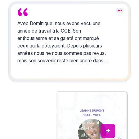
Avec Dominique, nous avons vécu une
année de travail à la CGE. Son
enthousiasme et sa gaieté ont marqué
ceux qui la côtoyaient. Depuis plusieurs
années nous ne nous sommes pas revus,
mais son souvenir reste bien ancré dans
notre mémoire. Nous pensons bien fort à
sa famille, et à ses filles qui comptaient
tant pour elle, et nous prions pour que
l'espérance vous aide à surmonter cette
épreuve.
Créez un album
du souvenir
Créez un album collaboratif en réunissant
les hommages à Dominique POMMELET,
pour vous ou pour une délicate attention.