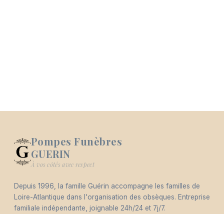
Pompes Funèbres
GUERIN
Logo Pompes Funèbres GUERIN
À vos côtés avec respect
Depuis 1996, la famille Guérin accompagne les familles de
-
Loire-Atlantique dans l'organisation des obsèques. Entreprise
Hommages
Mémorial
Informations
Partager
familiale indépendante, joignable 24h/24 et 7j/7.