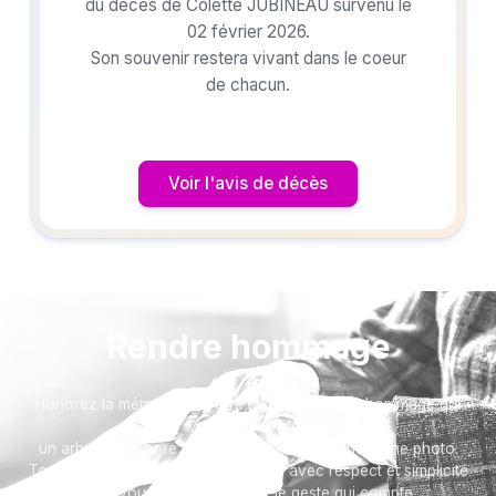
du décès de Colette JUBINEAU survenu le
02 février 2026.
Son souvenir restera vivant dans le coeur
de chacun.
Voir l'avis de décès
Rendre hommage
Honorez la mémoire de votre proche avec un hommage qui
vous ressemble :
un arbre ou encore un message accompagné d'une photo.
Toutes nos options sont présentées avec respect et simplicité
pour vous aider à marquer le geste qui compte.