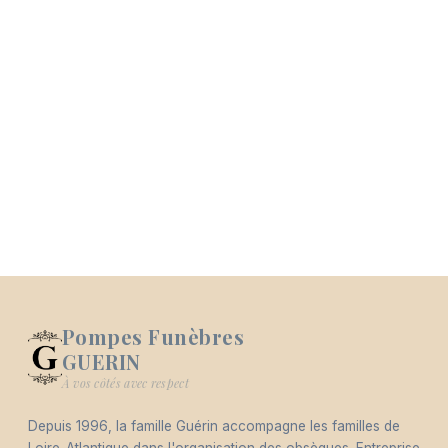
Pompes Funèbres
GUERIN
Logo Pompes Funèbres GUERIN
À vos côtés avec respect
Depuis 1996, la famille Guérin accompagne les familles de
-