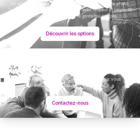
un arbre ou encore un message accompagné d'une photo.
Toutes nos options sont présentées avec respect et simplicité
pour vous aider à marquer le geste qui compte.
Découvrir les options
Besoin d’aide ?
Notre équipe se tient à votre disposition pour vous
accompagner dans votre démarche.
Contactez-nous