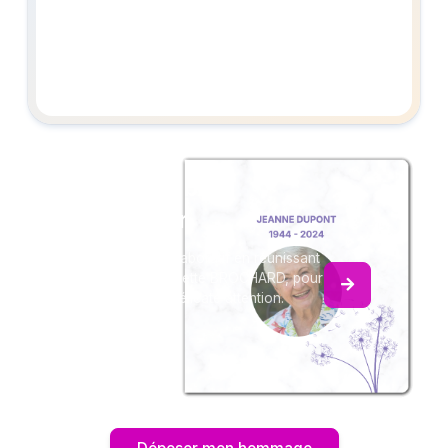
Créez un album
du souvenir
Créez un album collaboratif en réunissant
les hommages à Colette BROCHARD, pour
vous ou pour une délicate attention.