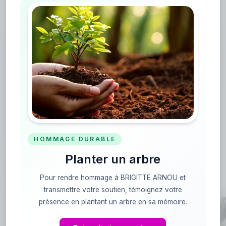
Avis de décès
C’est avec tristesse que nous faisons part
du décès de BRIGITTE ARNOU survenu le
07 octobre 2025.
Son souvenir restera vivant dans le coeur
de chacun.
HOMMAGE DURABLE
Voir l'avis de décès
Planter un arbre
Pour rendre hommage à BRIGITTE ARNOU et
transmettre votre soutien, témoignez votre
présence en plantant un arbre en sa mémoire.
Rendre hommage