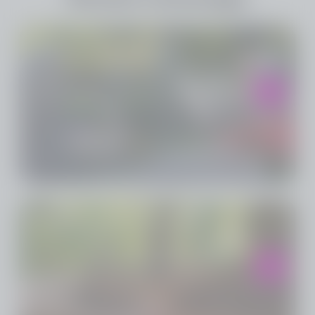
Choisir une plaque
Maintenez un lien entre vous et votre proche
défunt avec une plaque commémorative
personnalisée, pour honorer sa mémoire.
Faire planter un arbre
Rendez un hommage fort de sens et durable, en
participant à la reforestation et en plantant un
arbre en mémoire de BRIGITTE ARNOU.