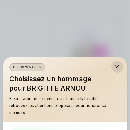
Créez un album
du souvenir
Créez un album collaboratif en réunissant
les hommages à BRIGITTE ARNOU, pour
vous ou pour une délicate attention.
HOMMAGES
Choisissez un hommage
pour BRIGITTE ARNOU
Fleurs, arbre du souvenir ou album collaboratif :
Déposer mon hommage
retrouvez les attentions proposées pour honorer sa
Voir tous les hommages
memoire.