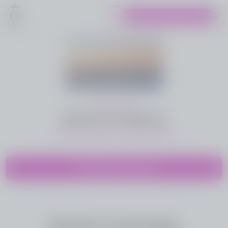
Urgence décès 24/7
Logo Pompes Funèbres GUERIN
1955 - 2025
BRIGITTE ARNOU
Nous a quittés le 07 octobre 2025
Partager cette page
Rendre hommage