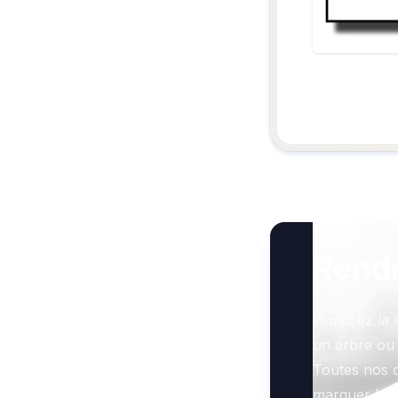
Rend
Honorez la 
un arbre ou
Toutes nos o
marquer le g