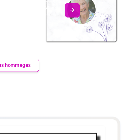
album collaboratif en réunissant
ages à Annick ARMANGE, pour
our une délicate attention.
 les hommages