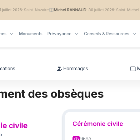
t 2026
· Saint-Nazaire
Michel RANNAUD
· 30 juillet 2026
· Saint-Michel Chef 
ices
Monuments
Prévoyance
Conseils & Ressources
mations
Hommages
M
ment des obsèques
Cérémonie civile
e civile
11h00