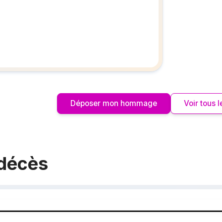
Créez un 
les homm
vous ou p
Déposer mon hommage
Voir tous
 décès