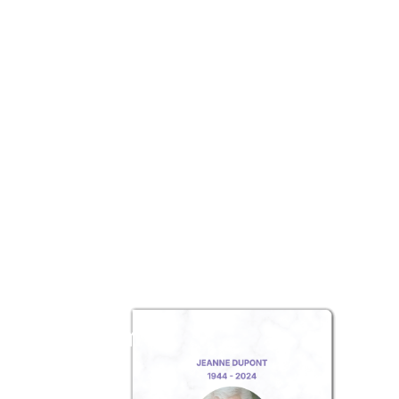
z un album
ouvenir