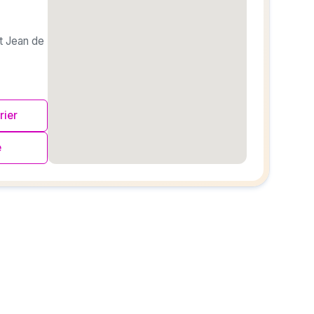
t Jean de
rier
e
embedgooglemap.net