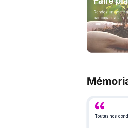
Faire pl
Rendez un hommage
participant à la re
mémoire de Anni
Mémori
Toutes nos condo