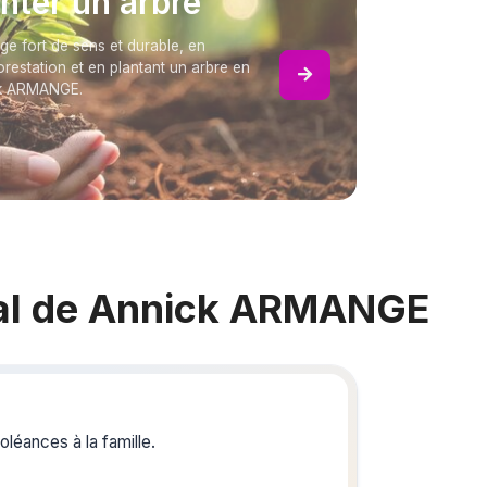
anter un arbre
 fort de sens et durable, en
forestation et en plantant un arbre en
ck ARMANGE.
al de Annick ARMANGE
Crée
du s
léances à la famille.