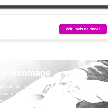
Voir l'avis de décès
re hommage
mémoire de votre proche avec un hommage qui vous resse
 encore un message accompagné d'une photo.
ptions sont présentées avec respect et simplicité pour vou
este qui compte.