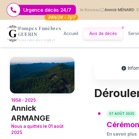
Urgence décès 24/7
cel MARTIN
· 2 août 2026
· Saint Jean de Boiseau
Annick MÉNARD
· 31 juille
24h/24 - 7j/7
Pompes Funèbres
GUERIN
Accueil
Avis de décès
Serv
Logo Pompes Funèbres GUERIN
À vos côtés avec respect
Infor
Déroule
1954 - 2025
Annick
07 AOÛT 2025
ARMANGE
Cérémoni
Nous a quittés le 01 août
2025
En savoir plus