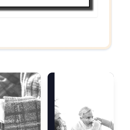
Besoin d’aide ?
Notre équipe se tient à
mble :
votre disposition pour
vous accompagner
s aider à
dans votre démarche.