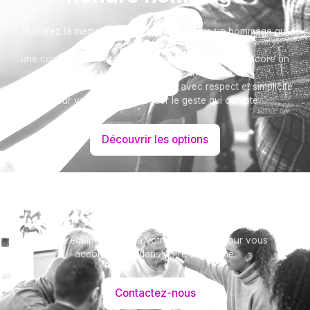
Honorez la mémoire de votre proche avec un hommage qui
vous ressemble :
une composition florale, une plaque, un arbre, ou encore un
message accompagné d'une photo.
Toutes nos options sont présentées avec respect et simplicité
pour vous aider à marquer le geste qui compte.
Découvrir les options
Besoin d’aide ?
Notre équipe se tient à votre disposition pour vous
accompagner dans votre démarche.
Contactez-nous