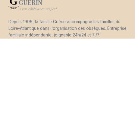
GUERIN
Logo Pompes Funèbres GUERIN
À vos côtés avec respect
Depuis 1996, la famille Guérin accompagne les familles de
-
Loire-Atlantique dans l'organisation des obsèques. Entreprise
Hommages
Mémorial
Informations
Partager
familiale indépendante, joignable 24h/24 et 7j/7.
Éco-responsable
Nous contacter
pfguerin@pfguerin44.fr
SERVICES