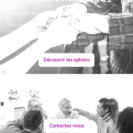
Honorez la mémoire de votre proche avec un hommage qui
vous ressemble :
une composition florale, une plaque, un arbre, ou encore un
message accompagné d'une photo.
Toutes nos options sont présentées avec respect et simplicité
pour vous aider à marquer le geste qui compte.
Découvrir les options
Besoin d’aide ?
Notre équipe se tient à votre disposition pour vous
accompagner dans votre démarche.
Contactez-nous