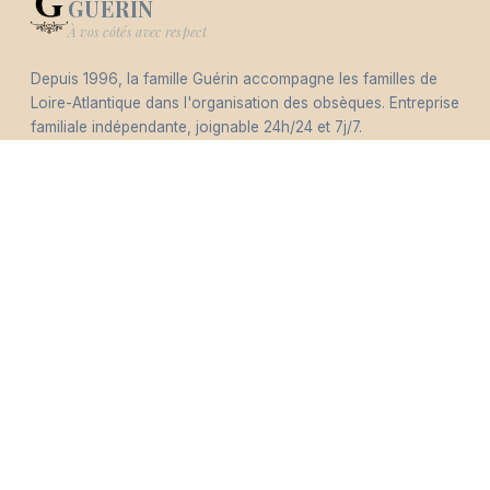
GUERIN
Logo Pompes Funèbres GUERIN
À vos côtés avec respect
Depuis 1996, la famille Guérin accompagne les familles de
-
Loire-Atlantique dans l'organisation des obsèques. Entreprise
Hommages
Mémorial
Informations
Partager
familiale indépendante, joignable 24h/24 et 7j/7.
Éco-responsable
Nous contacter
pfguerin@pfguerin44.fr
SERVICES