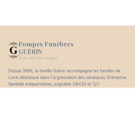
Pompes Funèbres
GUERIN
Logo Pompes Funèbres GUERIN
À vos côtés avec respect
Depuis 1996, la famille Guérin accompagne les familles de
Loire-Atlantique dans l'organisation des obsèques. Entreprise
familiale indépendante, joignable 24h/24 et 7j/7.
Éco-responsable