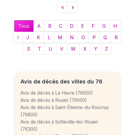
«
»
Tous
A
B
C
D
E
F
G
H
I
J
K
L
M
N
O
P
Q
R
S
T
U
V
W
X
Y
Z
Avis de décès des villes du 76
Avis de décès à Le Havre (76600)
Avis de décès à Rouen (76000)
Avis de décès à Saint-Étienne-du-Rouvray
(76800)
Avis de décès à Sotteville-lès-Rouen
(76300)