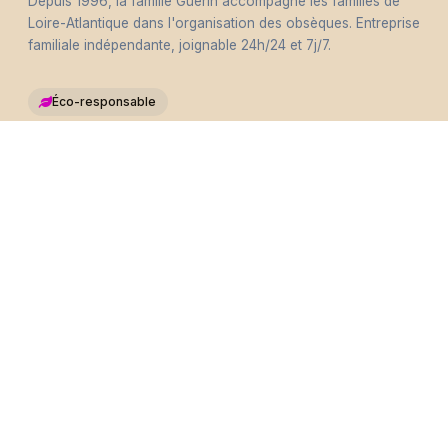
Depuis 1996, la famille Guérin accompagne les familles de
Loire-Atlantique dans l'organisation des obsèques. Entreprise
familiale indépendante, joignable 24h/24 et 7j/7.
Éco-responsable
Nous contacter
pfguerin@pfguerin44.fr
SERVICES
Accueil
Organisation obsèques
Cérémonies personnalisées