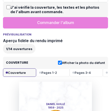
J'ai vérifié la couverture, les textes et les photos
de l'album avant commande.
Commander l'album
PRÉVISUALISATION
Aperçu fidèle du rendu imprimé
1
/
14
ouvertures
COUVERTURE
Afficher la photo du défunt
Couverture
Pages 1-2
Pages 3-4
P
DANIEL GUILLÉ
1959 - 2025