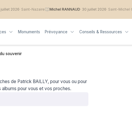
illet 2026
· Saint-Nazaire
Michel RANNAUD
· 30 juillet 2026
· Saint-Michel Ch
ices
Monuments
Prévoyance
Conseils & Ressources
du souvenir
oches de Patrick BAILLY, pour vous ou pour
s albums pour vous et vos proches.