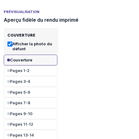
PRÉVISUALISATION
Aperçu fidèle du rendu imprimé
COUVERTURE
Afficher la photo du
défunt
Couverture
Pages 1-2
Pages 3-4
Pages 5-6
Pages 7-8
Pages 9-10
Pages 11-12
Pages 13-14