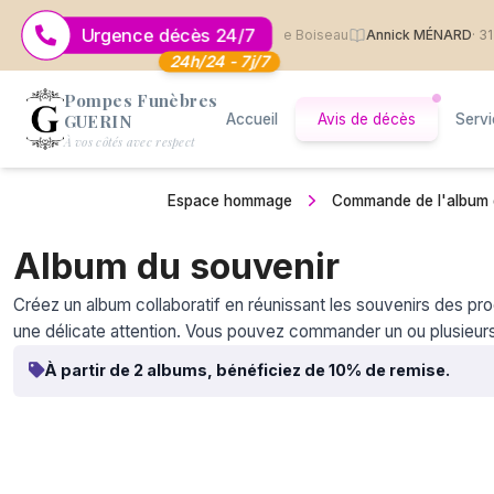
Urgence décès 24/7
arcel MARTIN
· 2 août 2026
· Saint Jean de Boiseau
Annick MÉNARD
· 31 ju
24h/24 - 7j/7
Pompes Funèbres
GUERIN
Accueil
Avis de décès
Serv
Logo Pompes Funèbres GUERIN
À vos côtés avec respect
Espace hommage
Commande de l'album 
Album du souvenir
Créez un album collaboratif en réunissant les souvenirs des pr
une délicate attention. Vous pouvez commander un ou plusieur
À partir de 2 albums, bénéficiez de 10% de remise.