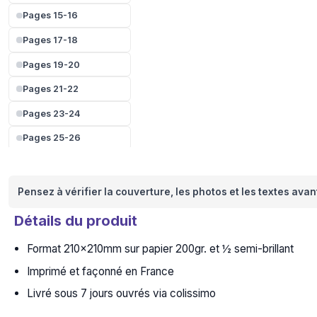
Pages 15-16
Pages 17-18
Pages 19-20
Pages 21-22
Pages 23-24
Pages 25-26
Pages 27-28
Pages 29-30
Pensez à vérifier la couverture, les photos et les textes ava
Pages 31-32
Détails du produit
Pages 33-34
Format 210x210mm sur papier 200gr. et ½ semi-brillant
Pages 35-36
Imprimé et façonné en France
4e couverture
Livré sous 7 jours ouvrés via colissimo